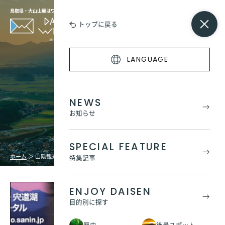
鳥取県・大山山麓はワンダーの宝庫
トップに戻る
LANGUAGE
山陰観光リンク
NEWS
お知らせ
SPECIAL FEATURE
ホーム
＞
山陰観光リンク
特集記事
ENJOY DAISEN
山陰観光【神々のふるさと山陰】鳥取
目的別に探す
県・島根県 旅のポータル