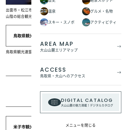
歴史
絶景スポット
出雲市・松江市・安来市・米子市・境港市・大山エリアを中心とした
温泉
グルメ・名物
山陰の総合観光案内ホームページです。
スキー・スノボ
アクティビティ
鳥取県観光情報
AREA MAP
大山山麓エリアマップ
鳥取県観光連盟ホームページ・鳥取県の観光情報を一気に紹介
ACCESS
鳥取県・大山へのアクセス
［鳥取県西部エリア］
大山周辺の観光
DIGITAL CATALOG
大山山麓の魅力満載！デジタルカタログ
メニューを閉じる
米子市観光協会［よなごがい～な!］