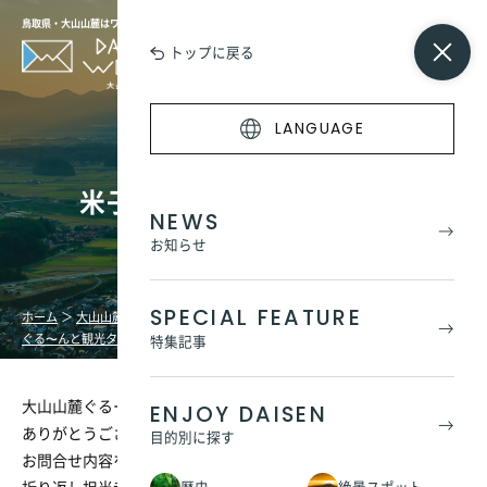
鳥取県・大山山麓はワンダーの宝庫
トップに戻る
LANGUAGE
米子第一交通へのお問合せ
NEWS
お知らせ
SPECIAL FEATURE
ホーム
＞
大山山麓
ぐる〜んと観光タクシー旅
＞
お問い合わせ一覧
＞
米子第一交通へのお問合せ
特集記事
大山山麓ぐるーんとタクシー旅についてご関心をお寄せいただき
ENJOY DAISEN
ありがとうございます。
目的別に探す
お問合せ内容をご入力のうえ、ご送信ください。