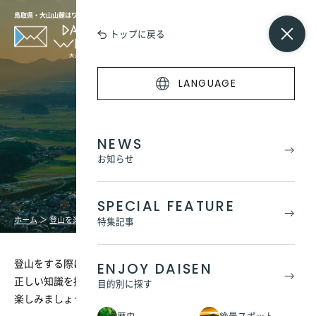
鳥取県・大山山麓はワンダーの宝庫
トップに戻る
LANGUAGE
登山の心得
NEWS
お知らせ
SPECIAL FEATURE
ホーム
＞
登山を楽しもう
＞
登山の心得
特集記事
登山をする際にはどの山でも共通のルールがあります。
ENJOY DAISEN
正しい知識を持って山の自然や環境を守り、安全で快適な登山を
目的別に探す
楽しみましょう。