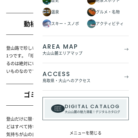
歴史
絶景スポット
温泉
グルメ・名物
動植物の採取はやめましょう！
スキー・スノボ
アクティビティ
AREA MAP
登山路で珍しい植物、動物、昆虫に出会うことも登山の楽しみの
大山山麓エリアマップ
1つです。「珍しいから」「思い出に・・」などの理由で採取す
るのは絶対にいけません！自然の姿は自然の中にあってこそ美し
いものなのです。
ACCESS
鳥取県・大山へのアクセス
ゴミ・タバコのポイ捨て禁止！
DIGITAL CATALOG
大山山麓の魅力満載！デジタルカタログ
登山だけに限ったことではありませんが、ゴミやタバコの吸殻な
どはすべて持ち帰りましょう。「これくらいならいいだろう」の
メニューを閉じる
気持ちが山の自然を脅かすことになるのです。