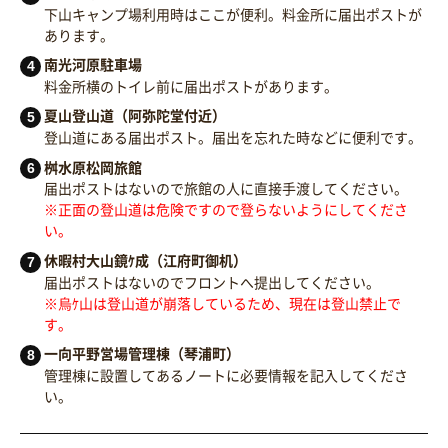
下山キャンプ場利用時はここが便利。料金所に届出ポストが
あります。
南光河原駐車場
料金所横のトイレ前に届出ポストがあります。
夏山登山道（阿弥陀堂付近）
登山道にある届出ポスト。届出を忘れた時などに便利です。
桝水原松岡旅館
届出ポストはないので旅館の人に直接手渡してください。
※正面の登山道は危険ですので登らないようにしてくださ
い。
休暇村大山鏡ｹ成（江府町御机）
届出ポストはないのでフロントへ提出してください。
※烏ｹ山は登山道が崩落しているため、現在は登山禁止で
す。
一向平野営場管理棟（琴浦町）
管理棟に設置してあるノートに必要情報を記入してくださ
い。