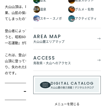
歴史
絶景スポット
大山山頂は、昭和50年代から急激に緑が減少してしまい、その結
温泉
グルメ・名物
果、山肌の保水力が失われ、雨水による浸食溝がいたる所にでき
スキー・スノボ
アクティビティ
てしまったのです。
登山者によって踏み荒らされた大山の山頂に何とか緑を取り戻そ
AREA MAP
うと、昭和60年『大山の頂上を保護する会』が結成され、『一木
大山山麓エリアマップ
一石運動』が始まりました。
これは、登山者に一木一石用に用意されている石や苗木を持って
ACCESS
山頂に登ってもらい、それらの石などで山頂の浸食溝を埋めた
鳥取県・大山へのアクセス
り、失われた緑を復活させ、大山の山頂を守っていこうというも
のです。
DIGITAL CATALOG
大山山麓の魅力満載！デジタルカタログ
一木一石運動にご協力を！
メニューを閉じる