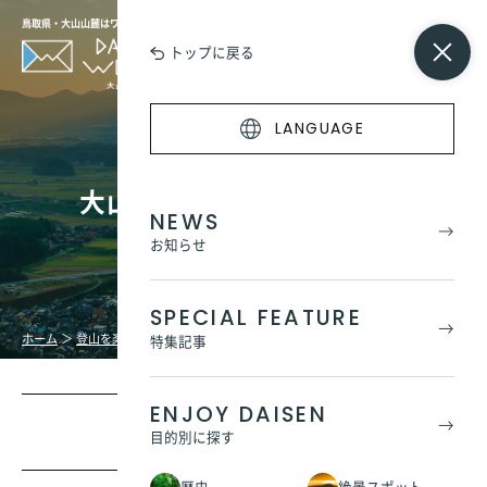
鳥取県・大山山麓はワンダーの宝庫
トップに戻る
LANGUAGE
大山を守れ！一木一石運動
NEWS
お知らせ
SPECIAL FEATURE
ホーム
＞
登山を楽しもう
＞
大山を守れ！一木一石運動
特集記事
ENJOY DAISEN
一木一石運動とは？
目的別に探す