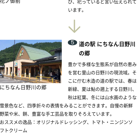
道の駅 にちなん日野川の郷
6
日南町大原（下阿毘
縁）
安綱とその一門の言い伝えのある
「大原」という地の中でも有力な
地です。
日南町
7
お菓子の壽城
米子城をモデルに造られたお菓子