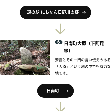
のテーマパーク。一番人気の「と
ち餅」をはじめ、地元の銘菓や特
産品が揃っています。館内には、
喫茶コーナーなどもある他、５階
らは、大山や弓ヶ浜半島が一望できます。
お菓子の壽城
8
米子駅
皆生温泉
または