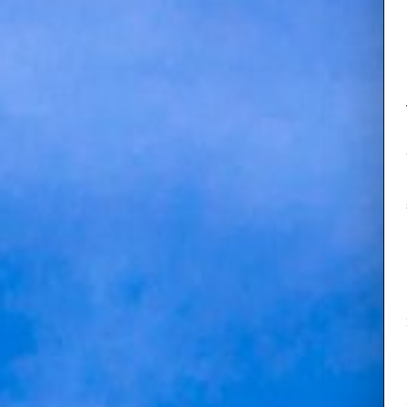
毎年多くの
んと観光タ
耆安綱（ほ
間入りしま
■ 運行情
運行開始日：
予約開始： 
付を開始い
伯耆