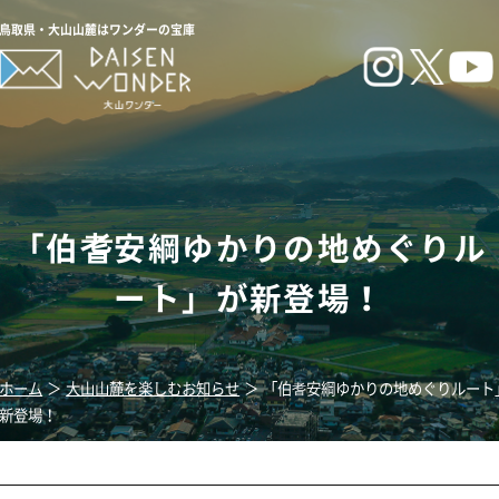
はワンダーの宝庫
耆安綱ゆかりの地めぐりル
ート」が新登場！
山麓を楽しむお知らせ
＞
「伯耆安綱ゆかりの地めぐりルート」が
耆安綱ゆかりの地めぐりルート」
が新登場