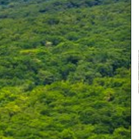
展望天守閣か
米子駅前