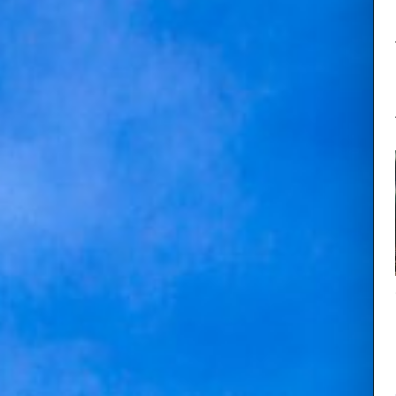
米子駅前
伯耆安綱の