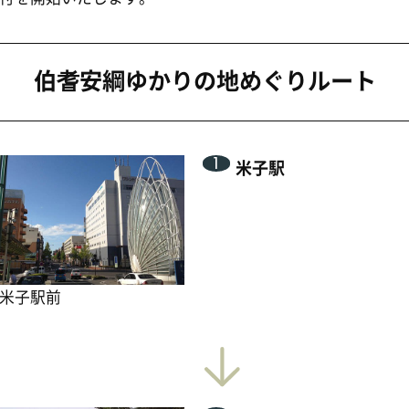
米子駅
2
伯耆安綱の碑
天下五剣の一振で、その中でも最
も古い童子切安綱の作者、伯耆安
綱は伯耆国大原の刀匠と言い伝え
られています。
碑
伯耆町