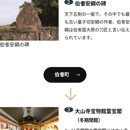
3
大山寺宝物館霊宝閣
（冬期閉館）
4～11月開館の霊宝閣には大山寺
の貴重な宝物が収められており、
建立以来の歴史を学び、白鳳期の
館霊宝閣
観世音菩薩像鉄製厨子などの仏教
美術を見ることができます。
大山寺宝物館霊宝閣
4
花ノ御前
安綱の妻は心の優しい美人で、村