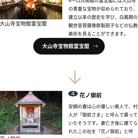
人が「御前さま」と呼んで慕って
いたそうです。妻亡き後に建てら
れたこの社を「花ノ御前」と呼
び、祀っていると言い伝えられて
います。
5
道の駅 にちなん日野川
の郷
豊かで多様な生態系が自然の恵み
を営む里山の日野川の現流域。そ
こに佇む木造の道の駅では、春は
野川の郷
新緑、夏は鮎の遡上する日野川、
秋は紅葉、冬には山水画のような
四季折々の表情をみることができます。自慢の新鮮
、豊富な手工芸品を取りそろえています。
品：オリジナルドレッシング、トマト・ニンジンソ