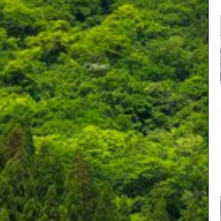
大山
レッ
以下
さい
※大
所へ