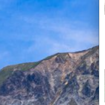
花ノ御前
にちなん日
雪景色など、
野菜や米、餅
おススメの逸
フトクリーム