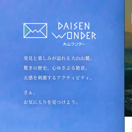
鳥取県・大山山麓
「伯
発見と楽しみが溢れる大山山麓。
驚きの歴史、心ゆさぶる絶景。
五感を刺激するアクティビティ。
ホーム
＞
大山
さぁ、
新登場！
お気に入りを見つけよう。
「伯