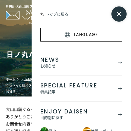
鳥取県・大山山麓はワンダーの宝庫
トップに戻る
LANGUAGE
日ノ丸ハイヤー米子営業所へのお問
NEWS
合せ
お知らせ
ホーム
＞
大山山麓
SPECIAL FEATURE
ぐる〜んと観光タクシー旅
＞
お問い合わせ一覧
＞
日ノ丸ハイヤー米子営業所へのお
問合せ
特集記事
大山山麓ぐるーんとタクシー旅についてご関心をお寄せいただき
ENJOY DAISEN
ありがとうございます。
目的別に探す
お問合せ内容をご入力のうえ、ご送信ください。