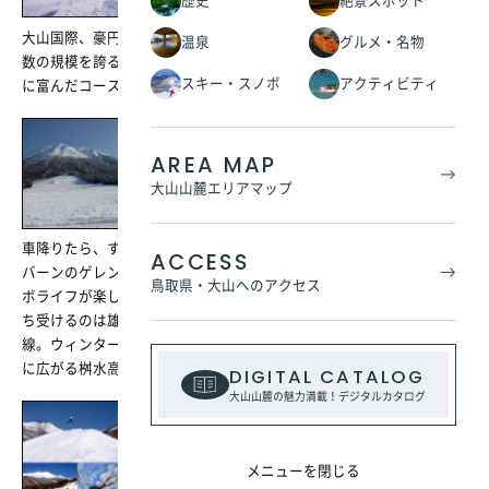
歴史
絶景スポット
大山国際、豪円山、中の原、上の原の4つのエリアがある、西日本有
温泉
グルメ・名物
数の規模を誇るスキー場です。雄大な日本海を眺めながらバラエティ
スキー・スノボ
アクティビティ
に富んだコースを楽しむことができます。
AREA MAP
大山ますみず高原
大山山麓エリアマップ
車降りたら、すぐゲレンデ！ 大山の西のすそ野に広がる雄大な一枚
ACCESS
バーンのゲレンデは、ワイドで見晴らしもよく、爽快なスキー＆スノ
鳥取県・大山へのアクセス
ボライフが楽しめます。ペアリフトでゲレンデTOPへと上がれば、待
ち受けるのは雄大な島根半島､弓ヶ浜、そして青く輝く日本海の水平
線。ウィンタースポーツと共に、こんな絶景が楽しめるのも大山山麓
に広がる桝水高原ならではの特権です｡
DIGITAL CATALOG
大山山麓の魅力満載！デジタルカタログ
奥大山スキー場
メニューを閉じる