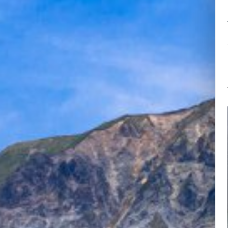
7
植田
山陰をモチ
うえだし
られる
植田
また逆さ大
どがお勧め