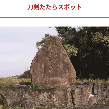
やすつな
安綱
の碑
は、平安時代の刀工、大原安綱（伯耆安綱）に
鍛冶」の言い伝えで有名。
太平記」に「伯耆国会見郡に大原五郎大安綱と
･･･」と記されている。