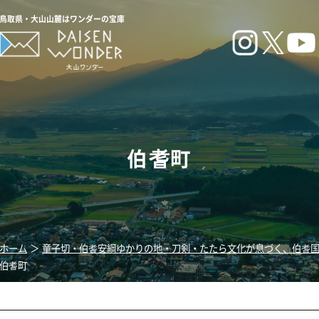
はワンダーの宝庫
伯耆町
切・伯耆安綱ゆかりの地・刀剣・たたら文化が息づく、伯耆国
＞
刀剣たたらスポット