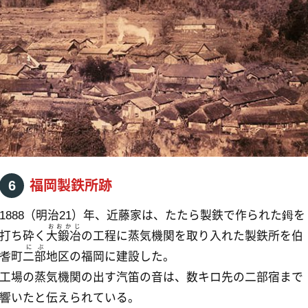
製鉄所跡
明治21）年、近藤家は、たたら製鉄で作られた鉧を
おかじ
鍛冶
の工程に蒸気機関を取り入れた製鉄所を伯
区の福岡に建設した。
機関の出す汽笛の音は、数キロ先の二部宿まで
えられている。
観光スポット