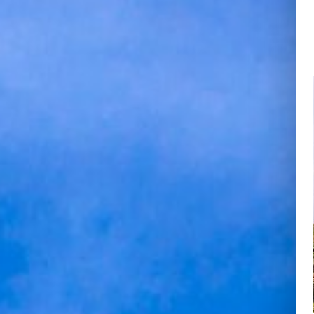
おおはら
5
大原
伯耆町大原
よる「大原
安綱は、「
いう鍛冶･･