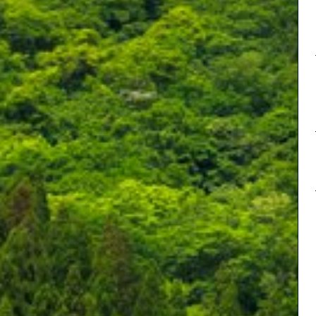
大山
レッ
以下
さい
※大
所へ