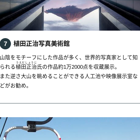
桝水高原・天空リフト
1月まで運行している天空リフト。
かけて登る空中散歩を楽しむことができる。
mの展望台からは、日本海・弓ヶ浜半島・島根半島
ラマが一望でき、恋人の聖地に認定されてい