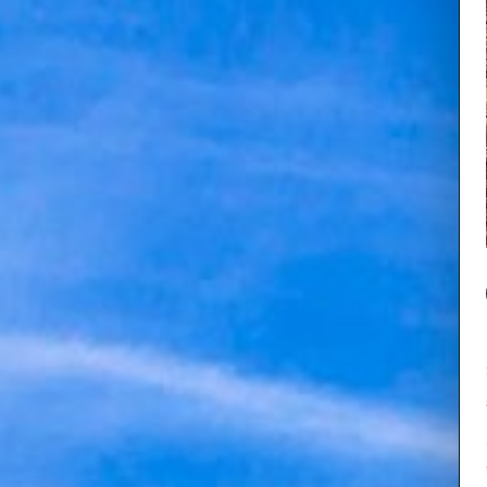
6
福岡
1888（
お
打ち砕く
大
にぶ
耆町
二部
地
工場の蒸気
響いたと伝