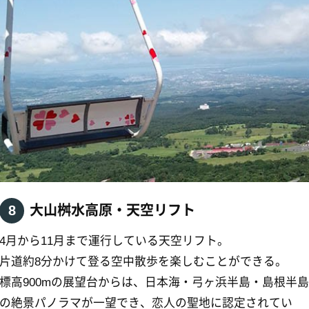
伯耆町へのアクセス
ではマイカーおよび各種交通機関、タクシー・レンタカー
等をご利用ください。
：
高速バスで約3時間20分（溝口I.C）
：
JRで約2時間40分（岸本駅）
：
車で約20分
：
車で約1時間