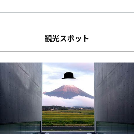
正治写真美術館
ーフにした作品が多く、世界的写真家として知
ょうじ
正治
氏の作品約1万2000点を収蔵展示。
山を眺めることができる人工池や映像展示室な
。