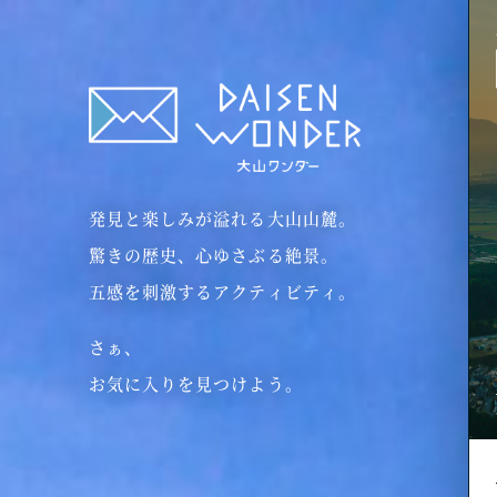
鳥取県・大山山麓
発見と楽しみが溢れる大山山麓。
驚きの歴史、心ゆさぶる絶景。
五感を刺激するアクティビティ。
ホーム
＞
童子
さぁ、
伯耆町
お気に入りを見つけよう。