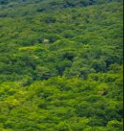
各スポットま
大阪から
岡山から
米子から
倉吉から