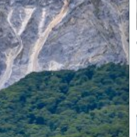
8
大山
4月から1
片道約8分
標高900
の絶景パノ
る。